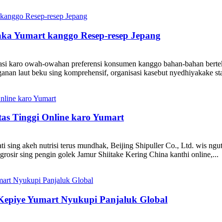
saka Yumart kanggo Resep-resep Jepang
aptasi karo owah-owahan preferensi konsumen kanggo bahan-bahan berte
nan laut beku sing komprehensif, organisasi kasebut nyedhiyakake sta
as Tinggi Online karo Yumart
 sing akeh nutrisi terus mundhak, Beijing Shipuller Co., Ltd. wis ngut
rosir sing pengin golek Jamur Shiitake Kering China kanthi online,...
 Kepiye Yumart Nyukupi Panjaluk Global