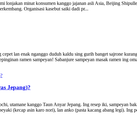
lami lonjakan minat konsumen kanggo jajanan asli Asia, Beijing Shipul
rkembang. Organisasi kasebut saiki dadi pr...
g cepet lan enak nganggo duduh kaldu sing gurih banget sajrone kura
epinginan ramen sampeyan! Sabanjure sampeyan masak ramen ing omah, 
ras Jepang)?
chi, utamane kanggo Taun Anyar Jepang. Ing resep iki, sampeyan baka
aki (kecap asin karo nori), lan anko (pasta kacang abang legi). Ing pos