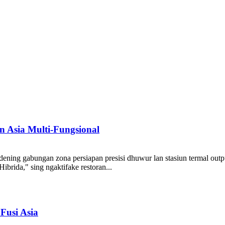
 Asia Multi-Fungsional
ning gabungan zona persiapan presisi dhuwur lan stasiun termal output
ibrida," sing ngaktifake restoran...
usi Asia