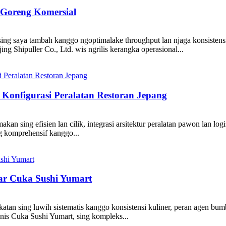
 Goreng Komersial
ing saya tambah kanggo ngoptimalake throughput lan njaga konsistensi r
ng Shipuller Co., Ltd. wis ngrilis kerangka operasional...
Konfigurasi Peralatan Restoran Jepang
an sing efisien lan cilik, integrasi arsitektur peralatan pawon lan log
ng komprehensif kanggo...
ar Cuka Sushi Yumart
atan sing luwih sistematis kanggo konsistensi kuliner, peran agen bumb
nis Cuka Sushi Yumart, sing kompleks...