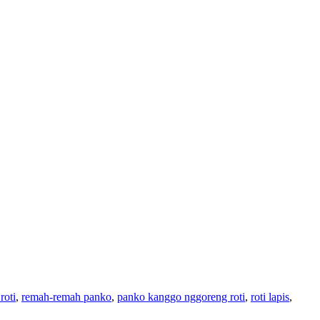
roti
,
remah-remah panko
,
panko kanggo nggoreng roti
,
roti lapis
,