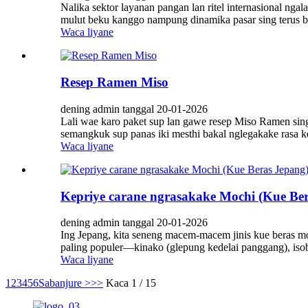
Nalika sektor layanan pangan lan ritel internasional nga
mulut beku kanggo nampung dinamika pasar sing terus be
Waca liyane
Resep Ramen Miso
dening admin tanggal 20-01-2026
Lali wae karo paket sup lan gawe resep Miso Ramen sin
semangkuk sup panas iki mesthi bakal nglegakake rasa k
Waca liyane
Kepriye carane ngrasakake Mochi (Kue Be
dening admin tanggal 20-01-2026
Ing Jepang, kita seneng macem-macem jinis kue beras mo
paling populer—kinako (glepung kedelai panggang), isobey
Waca liyane
1
2
3
4
5
6
Sabanjure >
>>
Kaca 1 / 15