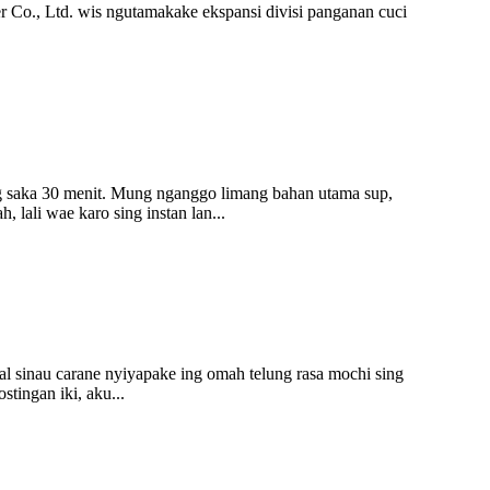
ler Co., Ltd. wis ngutamakake ekspansi divisi panganan cuci
ng saka 30 menit. Mung nganggo limang bahan utama sup,
lali wae karo sing instan lan...
l sinau carane nyiyapake ing omah telung rasa mochi sing
tingan iki, aku...