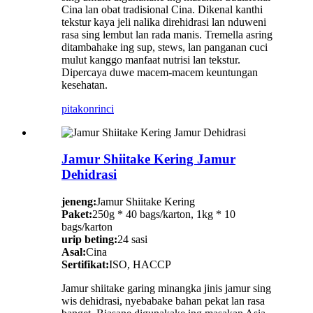
Cina lan obat tradisional Cina. Dikenal kanthi
tekstur kaya jeli nalika direhidrasi lan nduweni
rasa sing lembut lan rada manis. Tremella asring
ditambahake ing sup, stews, lan panganan cuci
mulut kanggo manfaat nutrisi lan tekstur.
Dipercaya duwe macem-macem keuntungan
kesehatan.
pitakon
rinci
Jamur Shiitake Kering Jamur
Dehidrasi
jeneng:
Jamur Shiitake Kering
Paket:
250g * 40 bags/karton, 1kg * 10
bags/karton
urip beting:
24 sasi
Asal:
Cina
Sertifikat:
ISO, HACCP
Jamur shiitake garing minangka jinis jamur sing
wis dehidrasi, nyebabake bahan pekat lan rasa