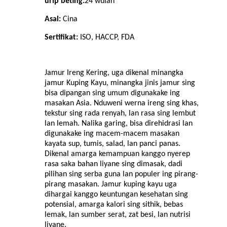
urip beting:
24
wulan
Asal:
Cina
Sertifikat:
ISO, HACCP, FDA
Jamur Ireng Kering, uga dikenal minangka
jamur Kuping Kayu, minangka jinis jamur sing
bisa dipangan sing umum digunakake ing
masakan Asia. Nduweni werna ireng sing khas,
tekstur sing rada renyah, lan rasa sing lembut
lan lemah. Nalika garing, bisa direhidrasi lan
digunakake ing macem-macem masakan
kayata sup, tumis, salad, lan panci panas.
Dikenal amarga kemampuan kanggo nyerep
rasa saka bahan liyane sing dimasak, dadi
pilihan sing serba guna lan populer ing pirang-
pirang masakan. Jamur kuping kayu uga
dihargai kanggo keuntungan kesehatan sing
potensial, amarga kalori sing sithik, bebas
lemak, lan sumber serat, zat besi, lan nutrisi
liyane.