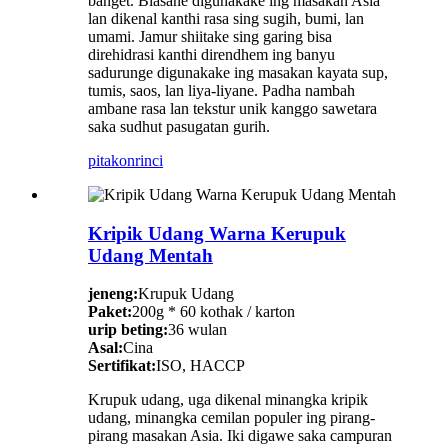
banget. Biasane digunakake ing masakan Asia
lan dikenal kanthi rasa sing sugih, bumi, lan
umami. Jamur shiitake sing garing bisa
direhidrasi kanthi direndhem ing banyu
sadurunge digunakake ing masakan kayata sup,
tumis, saos, lan liya-liyane. Padha nambah
ambane rasa lan tekstur unik kanggo sawetara
saka sudhut pasugatan gurih.
pitakon
rinci
Kripik Udang Warna Kerupuk
Udang Mentah
jeneng:
Krupuk Udang
Paket:
200g * 60 kothak / karton
urip beting:
36 wulan
Asal:
Cina
Sertifikat:
ISO, HACCP
Krupuk udang, uga dikenal minangka kripik
udang, minangka cemilan populer ing pirang-
pirang masakan Asia. Iki digawe saka campuran