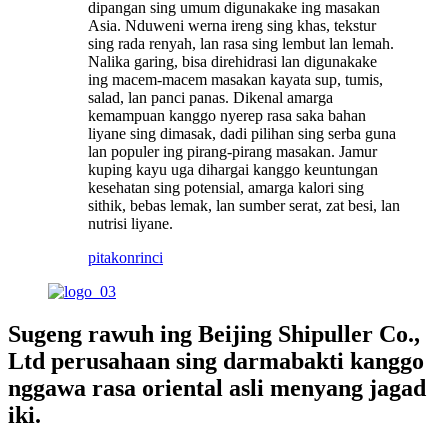
dipangan sing umum digunakake ing masakan
Asia. Nduweni werna ireng sing khas, tekstur
sing rada renyah, lan rasa sing lembut lan lemah.
Nalika garing, bisa direhidrasi lan digunakake
ing macem-macem masakan kayata sup, tumis,
salad, lan panci panas. Dikenal amarga
kemampuan kanggo nyerep rasa saka bahan
liyane sing dimasak, dadi pilihan sing serba guna
lan populer ing pirang-pirang masakan. Jamur
kuping kayu uga dihargai kanggo keuntungan
kesehatan sing potensial, amarga kalori sing
sithik, bebas lemak, lan sumber serat, zat besi, lan
nutrisi liyane.
pitakon
rinci
Sugeng rawuh ing Beijing Shipuller Co.,
Ltd perusahaan sing darmabakti kanggo
nggawa rasa oriental asli menyang jagad
iki.