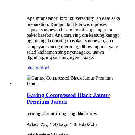
Apa mranata
ori loro iku versatility lan ease saka
n
preparation. Rumput laut kita wis diproses
supaya sampeyan bisa nikmati langsung saka
paket kasebut. Ana cara sing ora kaetung kanggo
nggabungake
ing masakan sampeyan, apa
nori
sampeyan seneng digoreng, dibuwang menyang
salad kadhemen sing nyenengake, utawa
digodhog ing sup sing nyenengake.
pitakon
rinci
Garing Compressed Black Jamur
Premium Jamur
jeneng
:
Jamur ireng sing dikompres
Paket:
25g * 20 bags * 40 kotak/ctn