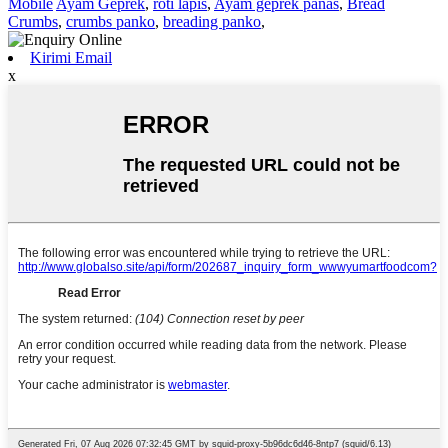
Mobile
Ayam Geprek
,
roti lapis
,
Ayam geprek panas
,
Bread
Crumbs
,
crumbs panko
,
breading panko
,
Kirimi Email
x