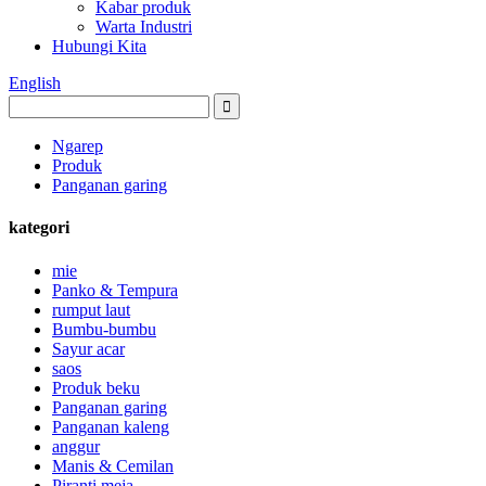
Kabar produk
Warta Industri
Hubungi Kita
English
Ngarep
Produk
Panganan garing
kategori
mie
Panko & Tempura
rumput laut
Bumbu-bumbu
Sayur acar
saos
Produk beku
Panganan garing
Panganan kaleng
anggur
Manis & Cemilan
Piranti meja