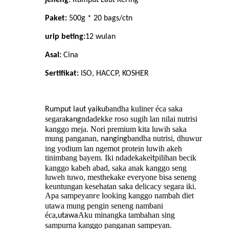
jeneng
: Rumput Laut Kering
Paket:
500g * 20 bags/ctn
urip beting:
12
wulan
Asal:
Cina
Sertifikat:
ISO, HACCP, KOSHER
bandha kuliner éca saka
Rumput laut yaiku
segara
ndadekke roso sugih lan nilai nutrisi
kang
kanggo meja. Nori premium kita luwih saka
mung panganan
bandha nutrisi, dhuwur
, nanging
ing yodium lan ngemot protein luwih akeh
tinimbang bayem. Iki ndadekake
pilihan becik
it
kanggo kabeh abad, saka anak kanggo seng
luweh tuwo, mesthekake everyone bisa seneng
keuntungan kesehatan saka delicacy segara iki.
Apa sampeyan
e looking kanggo nambah diet
r
utawa mung pengin seneng nambani
éca,
Aku minangka tambahan sing
utawa
sampurna kanggo panganan sampeyan.