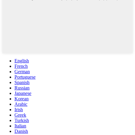
English
French
German
Portuguese
Spanish
Russian
Japanese
Korean
Arabic
Irish
Greek
Turkish
Italian
Danish