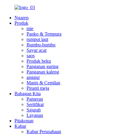
Ngarep
Produk
mie
Panko & Tempura
rumput laut
Bumbu-bumbu
Sayur acar
saos
Produk beku
Panganan garing
Panganan kaleng
anggur
Manis & Cemilan
Piranti meja
Babagan Kita
Pameran
Sertifikat
Sajarah
Layanan
Pitakonan
Kabar
Kabar Perusahaan