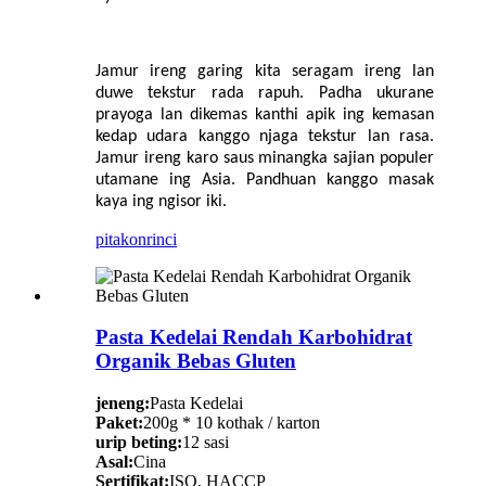
Jamur ireng garing kita seragam ireng lan
duwe tekstur rada rapuh. Padha ukurane
prayoga lan dikemas kanthi apik ing kemasan
kedap udara kanggo njaga tekstur lan rasa.
Jamur ireng karo saus minangka sajian populer
utamane ing Asia. Pandhuan kanggo masak
kaya ing ngisor iki.
pitakon
rinci
Pasta Kedelai Rendah Karbohidrat
Organik Bebas Gluten
jeneng:
Pasta Kedelai
Paket:
200g * 10 kothak / karton
urip beting:
12 sasi
Asal:
Cina
Sertifikat:
ISO, HACCP