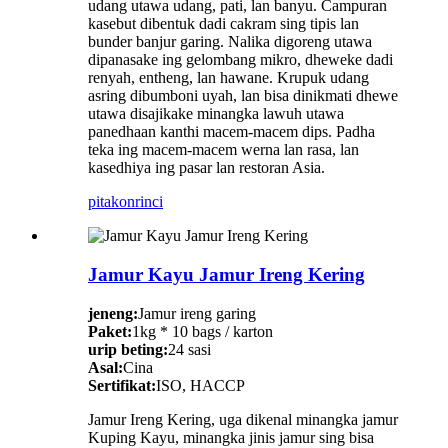
udang utawa udang, pati, lan banyu. Campuran
kasebut dibentuk dadi cakram sing tipis lan
bunder banjur garing. Nalika digoreng utawa
dipanasake ing gelombang mikro, dheweke dadi
renyah, entheng, lan hawane. Krupuk udang
asring dibumboni uyah, lan bisa dinikmati dhewe
utawa disajikake minangka lawuh utawa
panedhaan kanthi macem-macem dips. Padha
teka ing macem-macem werna lan rasa, lan
kasedhiya ing pasar lan restoran Asia.
pitakon
rinci
Jamur Kayu Jamur Ireng Kering
jeneng:
Jamur ireng garing
Paket:
1kg * 10 bags / karton
urip beting:
24 sasi
Asal:
Cina
Sertifikat:
ISO, HACCP
Jamur Ireng Kering, uga dikenal minangka jamur
Kuping Kayu, minangka jinis jamur sing bisa