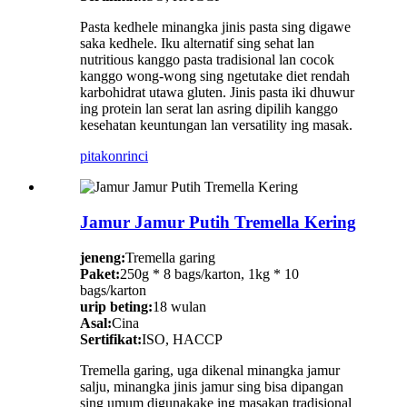
Pasta kedhele minangka jinis pasta sing digawe
saka kedhele. Iku alternatif sing sehat lan
nutritious kanggo pasta tradisional lan cocok
kanggo wong-wong sing ngetutake diet rendah
karbohidrat utawa gluten. Jinis pasta iki dhuwur
ing protein lan serat lan asring dipilih kanggo
kesehatan keuntungan lan versatility ing masak.
pitakon
rinci
Jamur Jamur Putih Tremella Kering
jeneng:
Tremella garing
Paket:
250g * 8 bags/karton, 1kg * 10
bags/karton
urip beting:
18 wulan
Asal:
Cina
Sertifikat:
ISO, HACCP
Tremella garing, uga dikenal minangka jamur
salju, minangka jinis jamur sing bisa dipangan
sing umum digunakake ing masakan tradisional