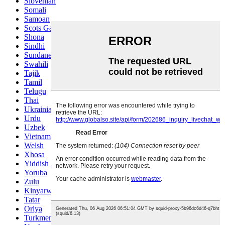
Slovenian
Somali
Samoan
Scots Gaelic
Shona
Sindhi
Sundanese
Swahili
Tajik
Tamil
Telugu
Thai
Ukrainian
Urdu
Uzbek
Vietnamese
Welsh
Xhosa
Yiddish
Yoruba
Zulu
Kinyarwanda
Tatar
Oriya
Turkmen