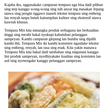
Kajaba iku, nggunakake campuran tempura uga bisa dadi pilihan
sing trep kanggo wong-wong sing isih anyar ing masakan Jepang
utawa sing pengin nggawe maneh tekstur tempura sing entheng
lan renyah tanpa butuh katrampilan kuliner sing ekstensif utawa
kawruh khusus.
Tempura Mix kita minangka produk serbaguna lan berkualitas
tinggi sing mesthi bakal nyukupi kabutuhan pelanggan
sampeyan. Kanthi campuran glepung lan bumbu sing dipilih
kanthi tliti, Tempura Mix iki kanthi konsisten ngasilake tekstur
sing entheng, renyah, lan rasa sing enak. Kita yakin manawa
Tempura Mix kita bakal dadi tambahan sing migunani kanggo
lini produk sampeyan, nyedhiyakake kualitas sing konsisten lan
asil sing nyenengake kanggo pelanggan sampeyan.