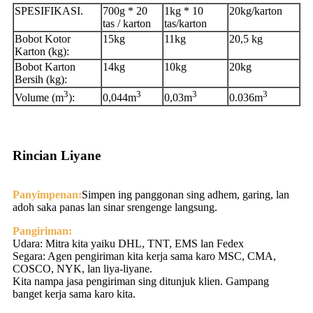
SPESIFIKASI.
700g * 20
1kg * 10
20kg/karton
tas / karton
tas/karton
Bobot Kotor
15kg
11kg
20,5 kg
Karton (kg):
Bobot Karton
14kg
10kg
20kg
Bersih (kg):
3
3
3
3
Volume (m
):
0,044m
0,03m
0.036m
Rincian Liyane
Panyimpenan:
Simpen ing panggonan sing adhem, garing, lan
adoh saka panas lan sinar srengenge langsung.
Pangiriman:
Udara: Mitra kita yaiku DHL, TNT, EMS lan Fedex
Segara: Agen pengiriman kita kerja sama karo MSC, CMA,
COSCO, NYK, lan liya-liyane.
Kita nampa jasa pengiriman sing ditunjuk klien. Gampang
banget kerja sama karo kita.