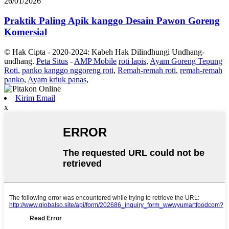
26/01/2026
Praktik Paling Apik kanggo Desain Pawon Goreng
Komersial
© Hak Cipta - 2020-2024: Kabeh Hak Dilindhungi Undhang-
undhang.
Peta Situs
-
AMP Mobile
roti lapis
,
Ayam Goreng Tepung
Roti
,
panko kanggo nggoreng roti
,
Remah-remah roti
,
remah-remah
panko
,
Ayam kriuk panas
,
Kirim Email
x