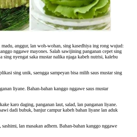
a madu, anggur, lan woh-wohan, sing kasedhiya ing rong wujud:
ke kanggo nggawe mayones. Salah sawijining panganan cepet sing
a sing nyengat saka mustar nalika njaga kabeh nutrisi, kalebu
likasi sing unik, saengga sampeyan bisa milih saus mustar sing
 panganan liyane. Bahan-bahan kanggo nggawe saus mustar
kake karo daging, panganan laut, salad, lan panganan liyane.
 sawi dadi bubuk, banjur campur kabeh bahan liyane lan aduk
shi, sashimi, lan masakan adhem. Bahan-bahan kanggo nggawe