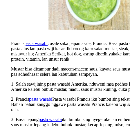
Prancis
pasta wasabi
, asale saka papan asale, Prancis. Rasa pa
pasta alus lan pasta wiji kasar. Iki cocog karo salad mustar, s
misuwur ing Amerika Serikat, hot dog, asring disedhiyakake karo 
protein, vitamin, lan unsur renik.
Mustar bisa dicampur dadi macem-macem saus, kayata saus mustar
pas adhedhasar selera lan kabutuhan sampeyan.
1. Salah sawijining pasta wasabi Amerika, nduweni rasa pedhes 
Amerika kalebu bubuk mustar, madu, saus mustar kuning, cuka pu
2. Prancis
pasta wasabi
Pasta wasabi Prancis iku bumbu sing tekst
Bahan-bahan kanggo nggawe pasta wasabi Prancis kalebu wiji saw
rata.
3. Basa Jepang
pasta wasabi
iku bumbu sing nyegerake lan enthen
saus mustar Jepang kalebu bubuk mustar, kecap Jepang, miso, cu