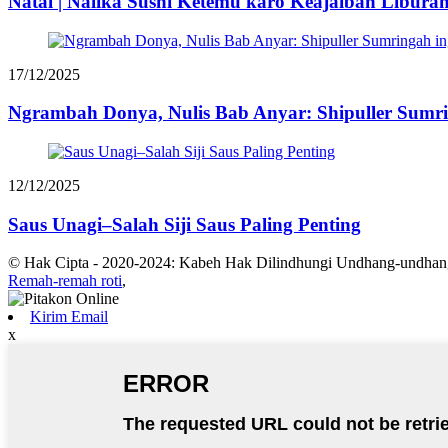
Natal | Nalika Sushi Ketemu karo Keajaiban Libur
17/12/2025
Ngrambah Donya, Nulis Bab Anyar: Shipuller Sumrin
12/12/2025
Saus Unagi–Salah Siji Saus Paling Penting
© Hak Cipta - 2020-2024: Kabeh Hak Dilindhungi Undhang-undhan
Remah-remah roti
,
Kirim Email
x