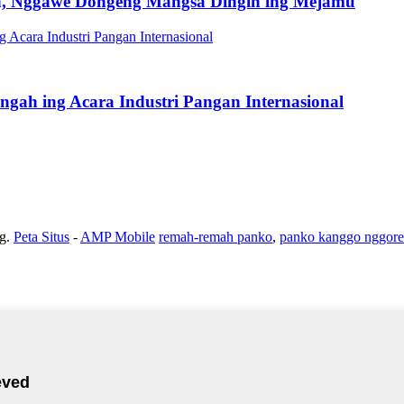
an, Nggawe Dongeng Mangsa Dingin ing Mejamu
gah ing Acara Industri Pangan Internasional
g.
Peta Situs
-
AMP Mobile
remah-remah panko
,
panko kanggo nggoren