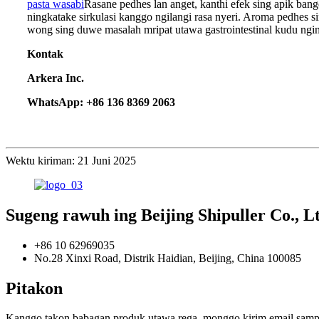
pasta wasabi
Rasane pedhes lan anget, kanthi efek sing apik ban
ningkatake sirkulasi kanggo ngilangi rasa nyeri. Aroma pedhes 
wong sing duwe masalah mripat utawa gastrointestinal kudu ngin
Kontak
Arkera Inc.
WhatsApp: +86 136 8369 2063
Wektu kiriman: 21 Juni 2025
Sugeng rawuh ing Beijing Shipuller Co., L
+86 10 62969035
No.28 Xinxi Road, Distrik Haidian, Beijing, China 100085
Pitakon
Kanggo takon babagan produk utawa rega, monggo kirim email sampe