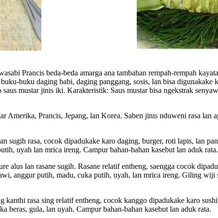
sta wasabi Prancis beda-beda amarga ana tambahan rempah-rempah kayat
teak, buku-buku daging babi, daging panggang, sosis, lan bisa digunaka
saus mustar jinis iki. Karakteristik: Saus mustar bisa ngekstrak senyaw
 Amerika, Prancis, Jepang, lan Korea. Saben jinis nduweni rasa lan ap
lan sugih rasa, cocok dipadukake karo daging, burger, roti lapis, lan
tih, uyah lan mrica ireng. Campur bahan-bahan kasebut lan aduk rata.
ure alus lan rasane sugih. Rasane relatif entheng, saengga cocok dipadu
i, anggur putih, madu, cuka putih, uyah, lan mrica ireng. Giling wiji
g kanthi rasa sing relatif entheng, cocok kanggo dipadukake karo su
ka beras, gula, lan uyah. Campur bahan-bahan kasebut lan aduk rata.