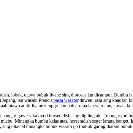
ish, lobak, utawa bubuk liyane sing diproses lan dicampur. Bumbu ik
Jepang, lan wasabi Prancis.
pasta wasabi
nduweni rasa sing khas lan k
pah utawa aditif liyane kanggo nambah aroma lan warnane, kayata kun
 Jepang, digawe saka oyod horseradish sing digiling alus (mung oyod ho
mlebu. Minangka bumbu kelas atas, horseradish seger larang banget. I
 sing dikenal minangka bubuk wasabi ijo (bubuk garing diarani bubuk 