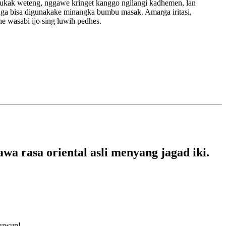
 mbukak weteng, nggawe kringet kanggo ngilangi kadhemen, lan
 uga bisa digunakake minangka bumbu masak. Amarga iritasi,
e wasabi ijo sing luwih pedhes.
wa rasa oriental asli menyang jagad iki.
 nuwun!