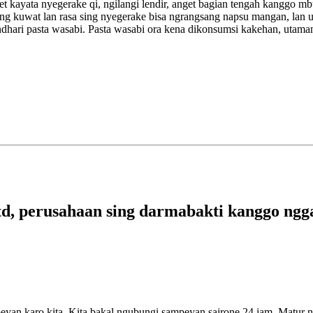
get kayata nyegerake qi, ngilangi lendir, anget bagian tengah kanggo
sing kuwat lan rasa sing nyegerake bisa ngrangsang napsu mangan, lan
dhari pasta wasabi. Pasta wasabi ora kena dikonsumsi kakehan, utaman
td, perusahaan sing darmabakti kanggo ngga
yan karo kita. Kita bakal ngubungi sampeyan sajrone 24 jam. Matur