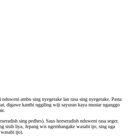
i nduweni ambu sing nyegerake lan rasa sing nyegerake. Pasta
uat, digawe kanthi nggiling wiji sayuran kaya mustar nganggo
ir.
rseradish sing pedhes). Saus horseradish nduweni rasa seger,
ng sisih liya, Jepang wis ngembangake wasabi ijo, sing uga
wasabi ijo).