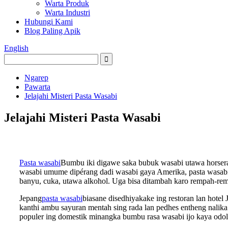
Warta Produk
Warta Industri
Hubungi Kami
Blog Paling Apik
English
Ngarep
Pawarta
Jelajahi Misteri Pasta Wasabi
Jelajahi Misteri Pasta Wasabi
Pasta wasabi
Bumbu iki digawe saka bubuk wasabi utawa horserad
wasabi umume dipérang dadi wasabi gaya Amerika, pasta wasabi 
banyu, cuka, utawa alkohol. Uga bisa ditambah karo rempah-rem
Jepang
pasta wasabi
biasane disedhiyakake ing restoran lan hotel
kanthi ambu sayuran mentah sing rada lan pedhes entheng nalika 
populer ing domestik minangka bumbu rasa wasabi ijo kaya odol,