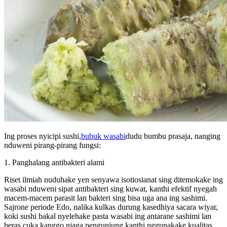
Ing proses nyicipi sushi,
bubuk wasabi
dudu bumbu prasaja, nanging
nduweni pirang-pirang fungsi:
1. Panghalang antibakteri alami
Riset ilmiah nuduhake yen senyawa isotiosianat sing ditemokake ing
wasabi nduweni sipat antibakteri sing kuwat, kanthi efektif nyegah
macem-macem parasit lan bakteri sing bisa uga ana ing sashimi.
Sajrone periode Edo, nalika kulkas durung kasedhiya sacara wiyar,
koki sushi bakal nyelehake pasta wasabi ing antarane sashimi lan
beras cuka kanggo njaga pengunjung kanthi nggunakake kualitas