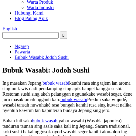
Warta Produk
Warta Industri
Hubungi Kami
Blog Paling Apik
English
Ngarep
Pawarta
Bubuk Wasabi: Jodoh Sushi
Bubuk Wasabi: Jodoh Sushi
Ing masakan Jepang,
bubuk wasabi
kanthi rasa sing tajem lan aroma
sing unik wis dadi pendamping sing apik banget kanggo sushi.
Restoran sushi sing akeh pelanggan nggunakake wasabi seger, dene
juru masak omah ngganti karo
bubuk wasabi
Preduli saka wujudé,
wasabi tansah nuwuhaké rasa bungah kanthi rasa sing kuwat nalika
nyentuh kawruh lan kapinteran budaya Jepang sing jero.
Bahan inti saka
bubuk wasabi
yaiku wasabi (Wasabia japonica),
tanduran taunan sing asale saka kali ing Jepang. Sacara tradisional,
koki sushi bakal nggosok oyod wasabi seger kanthi alon-alon ing