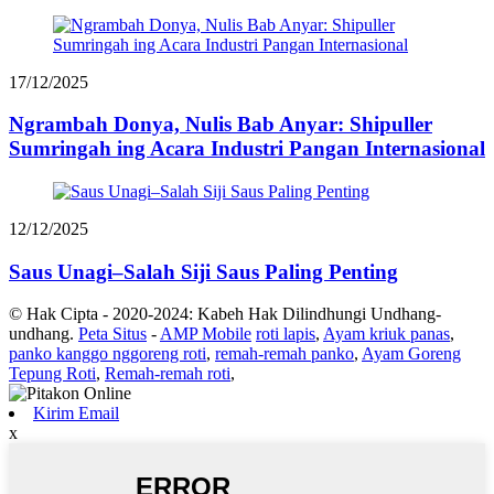
17/12/2025
Ngrambah Donya, Nulis Bab Anyar: Shipuller
Sumringah ing Acara Industri Pangan Internasional
12/12/2025
Saus Unagi–Salah Siji Saus Paling Penting
© Hak Cipta - 2020-2024: Kabeh Hak Dilindhungi Undhang-
undhang.
Peta Situs
-
AMP Mobile
roti lapis
,
Ayam kriuk panas
,
panko kanggo nggoreng roti
,
remah-remah panko
,
Ayam Goreng
Tepung Roti
,
Remah-remah roti
,
Kirim Email
x