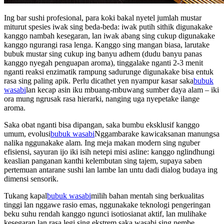
Ing bar sushi profesional, para koki bakal nyetel jumlah mustar
miturut spesies iwak sing beda-beda: iwak putih sithik digunakake
kanggo nambah kesegaran, lan iwak abang sing cukup digunakake
kanggo ngurangi rasa lenga. Kanggo sing mangan biasa, larutake
bubuk mustar sing cukup ing banyu adhem (dudu banyu panas
kanggo nyegah penguapan aroma), tinggalake nganti 2-3 menit
nganti reaksi enzimatik rampung sadurunge digunakake bisa entuk
rasa sing paling apik. Perlu dicathet yen nyampur kasar saka
bubuk
wasabi
lan kecap asin iku mbuang-mbuwang sumber daya alam – iki
ora mung ngrusak rasa hierarki, nanging uga nyepetake ilange
aroma.
Saka obat nganti bisa dipangan, saka bumbu eksklusif kanggo
umum, evolusi
bubuk wasabi
Nggambarake kawicaksanan manungsa
nalika nggunakake alam. Ing meja makan modern sing nguber
efisiensi, sayuran ijo iki isih netepi misi asline: kanggo nglindhungi
keaslian panganan kanthi kelembutan sing tajem, supaya saben
pertemuan antarane sushi lan lambe lan untu dadi dialog budaya ing
dimensi sensorik.
Tukang kapal
bubuk wasabi
milih bahan mentah sing berkualitas
tinggi lan nggawe rasio emas, nggunakake teknologi pengeringan
beku suhu rendah kanggo ngunci isotiosianat aktif, lan mulihake
kesegaran lan rasa legi sing ekstrem saka wasabi sing nembe