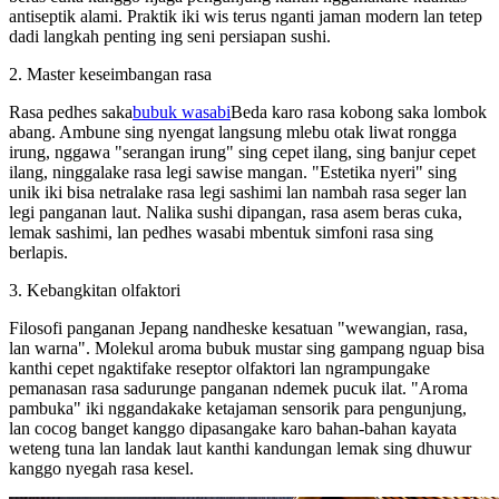
antiseptik alami. Praktik iki wis terus nganti jaman modern lan tetep
dadi langkah penting ing seni persiapan sushi.
2. Master keseimbangan rasa
Rasa pedhes saka
bubuk wasabi
Beda karo rasa kobong saka lombok
abang. Ambune sing nyengat langsung mlebu otak liwat rongga
irung, nggawa "serangan irung" sing cepet ilang, sing banjur cepet
ilang, ninggalake rasa legi sawise mangan. "Estetika nyeri" sing
unik iki bisa netralake rasa legi sashimi lan nambah rasa seger lan
legi panganan laut. Nalika sushi dipangan, rasa asem beras cuka,
lemak sashimi, lan pedhes wasabi mbentuk simfoni rasa sing
berlapis.
3. Kebangkitan olfaktori
Filosofi panganan Jepang nandheske kesatuan "wewangian, rasa,
lan warna". Molekul aroma bubuk mustar sing gampang nguap bisa
kanthi cepet ngaktifake reseptor olfaktori lan ngrampungake
pemanasan rasa sadurunge panganan ndemek pucuk ilat. "Aroma
pambuka" iki nggandakake ketajaman sensorik para pengunjung,
lan cocog banget kanggo dipasangake karo bahan-bahan kayata
weteng tuna lan landak laut kanthi kandungan lemak sing dhuwur
kanggo nyegah rasa kesel.