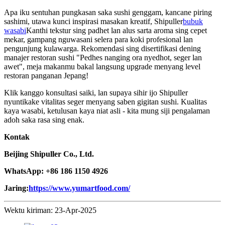
Apa iku sentuhan pungkasan saka sushi genggam, kancane piring
sashimi, utawa kunci inspirasi masakan kreatif, Shipuller
bubuk
wasabi
Kanthi tekstur sing padhet lan alus sarta aroma sing cepet
mekar, gampang nguwasani selera para koki profesional lan
pengunjung kulawarga. Rekomendasi sing disertifikasi dening
manajer restoran sushi "Pedhes nanging ora nyedhot, seger lan
awet", meja makanmu bakal langsung upgrade menyang level
restoran panganan Jepang!
Klik kanggo konsultasi saiki, lan supaya sihir ijo Shipuller
nyuntikake vitalitas seger menyang saben gigitan sushi. Kualitas
kaya wasabi, ketulusan kaya niat asli - kita mung siji pengalaman
adoh saka rasa sing enak.
Kontak
Beijing Shipuller Co., Ltd.
WhatsApp: +86 186 1150 4926
Jaring:
https://www.yumartfood.com/
Wektu kiriman: 23-Apr-2025