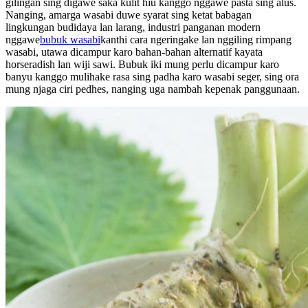
gilingan sing digawe saka kulit hiu kanggo nggawe pasta sing alus.
Nanging, amarga wasabi duwe syarat sing ketat babagan
lingkungan budidaya lan larang, industri panganan modern
nggawe
bubuk wasabi
kanthi cara ngeringake lan nggiling rimpang
wasabi, utawa dicampur karo bahan-bahan alternatif kayata
horseradish lan wiji sawi. Bubuk iki mung perlu dicampur karo
banyu kanggo mulihake rasa sing padha karo wasabi seger, sing ora
mung njaga ciri pedhes, nanging uga nambah kepenak panggunaan.