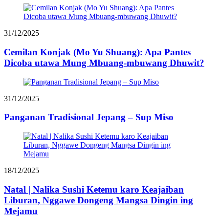
31/12/2025
Cemilan Konjak (Mo Yu Shuang): Apa Pantes
Dicoba utawa Mung Mbuang-mbuwang Dhuwit?
31/12/2025
Panganan Tradisional Jepang – Sup Miso
18/12/2025
Natal | Nalika Sushi Ketemu karo Keajaiban
Liburan, Nggawe Dongeng Mangsa Dingin ing
Mejamu