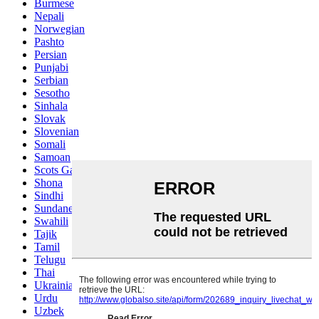
Burmese
Nepali
Norwegian
Pashto
Persian
Punjabi
Serbian
Sesotho
Sinhala
Slovak
Slovenian
Somali
Samoan
Scots Gaelic
Shona
Sindhi
Sundanese
Swahili
Tajik
Tamil
Telugu
Thai
Ukrainian
Urdu
Uzbek